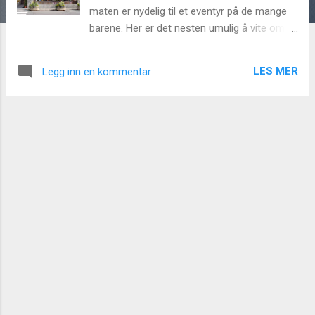
maten er nydelig til et eventyr på de mange
barene. Her er det nesten umulig å vite om
du er i Sverige, Tyskland eller USA pga alle de
forskjellige folkene, vil du ha nok å gjøre i
LES MER
Legg inn en kommentar
Chamonix... Det å s pise ute er en glede i
Frankrike og spesielt i Haute-Savoie. Her kan
du også velge mellom latinsk, britisk, eller til
og med japanske restauranter. Det er også
mange cyber-kafeer, barer, og nattklubber
som vil sørge for holde deg opptatt hele
natten hvis du ønsker det. Med 14 barer, 80
restauranter, og sju nattklubber, er Chamonix
en svært livlig by om natten, og gågatene blir
fort travelt når heisene har stengt for dagen.
Det er et veldig internasjonalt publikum som
har strømmet til fjellet, og det er masse
barer med levende musikk, nattklubber og
diskoteker som har åpent til sent natten.
Hvis du ønsker å prøve lykken, vil