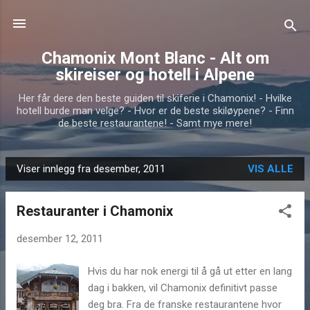
Gå til hovedinnhold
Chamonix Mont Blanc - Alt om
skireiser og hotell i Alpene
Her får dere den beste guiden til skiferie i Chamonix! - Hvilke
hotell burde man velge? - Hvor er de beste skiløypene? - Finn
de beste restaurantene! - Samt mye mere!
Viser innlegg fra desember, 2011
VIS ALLE
I
n
Restauranter i Chamonix
n
l
desember 12, 2011
e
g
Hvis du har nok energi til å gå ut etter en lang
g
dag i bakken, vil Chamonix definitivt passe
deg bra. Fra de franske restaurantene hvor