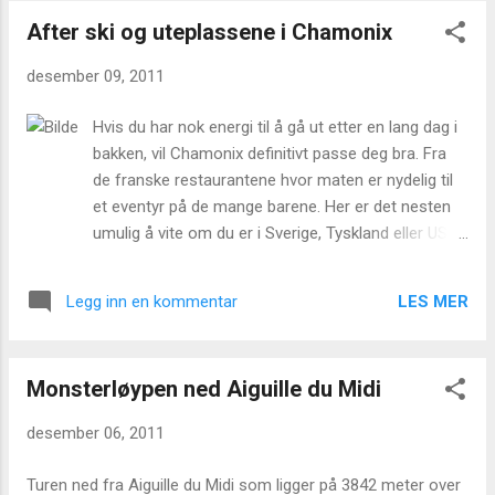
verdensklasse casin...
After ski og uteplassene i Chamonix
desember 09, 2011
Hvis du har nok energi til å gå ut etter en lang dag i
bakken, vil Chamonix definitivt passe deg bra. Fra
de franske restaurantene hvor maten er nydelig til
et eventyr på de mange barene. Her er det nesten
umulig å vite om du er i Sverige, Tyskland eller USA
pga alle de forskjellige folkene, vil du ha nok å gjøre
i Chamonix... Det å s pise ute er en glede i Frankrike
LES MER
Legg inn en kommentar
og spesielt i Haute-Savoie. Her kan du også velge
mellom latinsk, britisk, eller til og med japanske
restauranter. Det er også mange cyber-kafeer,
Monsterløypen ned Aiguille du Midi
barer, og nattklubber som vil sørge for holde deg
opptatt hele natten hvis du ønsker det. Med 14
desember 06, 2011
barer, 80 restauranter, og sju nattklubber, er
Chamonix en svært livlig by om natten, og gågatene
Turen ned fra Aiguille du Midi som ligger på 3842 meter over